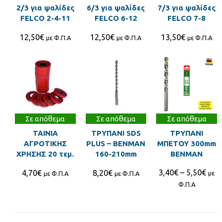
2/3 για ψαλίδες
6/3 για ψαλίδες
7/3 για ψαλίδες
FELCO 2-4-11
FELCO 6-12
FELCO 7-8
12,50
€
12,50
€
13,50
€
με Φ.Π.Α
με Φ.Π.Α
με Φ.Π.Α
Σε απόθεμα
Σε απόθεμα
Σε απόθεμα
ΤΑΙΝΙΑ
ΤΡΥΠΑΝΙ SDS
ΤΡΥΠΑΝΙ
ΑΓΡΟΤΙΚΗΣ
PLUS – BENMAN
ΜΠΕΤΟΥ 300mm
ΧΡΗΣΗΣ 20 τεμ.
160-210mm
BENMAN
3,40
€
–
5,50
€
4,70
€
8,20
€
με
με Φ.Π.Α
με Φ.Π.Α
Φ.Π.Α