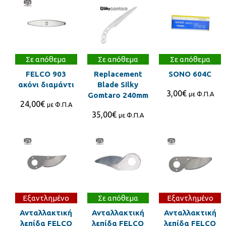
Σε απόθεμα
Σε απόθεμα
Σε απόθεμα
FELCO 903
Replacement
SONO 604C
ακόνι διαμάντι
Blade Silky
3,00
€
με Φ.Π.Α
Gomtaro 240mm
24,00
€
με Φ.Π.Α
35,00
€
με Φ.Π.Α
Εξαντλημένο
Σε απόθεμα
Εξαντλημένο
Ανταλλακτική
Ανταλλακτική
Ανταλλακτική
λεπίδα FELCO
λεπίδα FELCO
λεπίδα FELCO