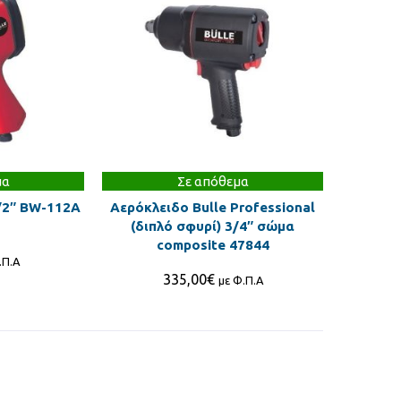
μα
Σε απόθεμα
/2″ BW-112A
Αερόκλειδο Bulle Professional
(διπλό σφυρί) 3/4″ σώμα
composite 47844
.Π.Α
335,00
€
με Φ.Π.Α