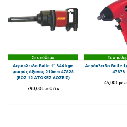
Σε απόθεμα
Σε απόθε
Αερόκλειδο Bulle 1″ 346 kgm
Αερόκλειδο Bulle 1
μακρύς άξονας 210mm 47828
47873
(ΕΩΣ 12 ΑΤΟΚΕΣ ΔΟΣΕΙΣ)
45,00
€
με Φ
790,00
€
με Φ.Π.Α