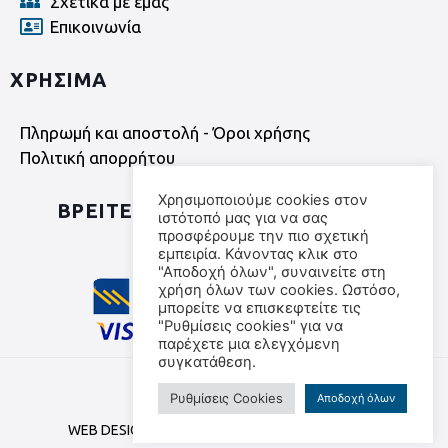
Σχετικά με εμάς
Επικοινωνία
ΧΡΗΣΙΜΑ
Πληρωμή και αποστολή - Όροι χρήσης
Πολιτική απορρήτου
Χρησιμοποιούμε cookies στον
ΒΡΕΙΤΕ ΜΑΣ ΣΤΑ SOCIAL MEDIA
ιστότοπό μας για να σας
προσφέρουμε την πιο σχετική
εμπειρία. Κάνοντας κλικ στο
"Αποδοχή όλων", συναινείτε στη
χρήση όλων των cookies. Ωστόσο,
μπορείτε να επισκεφτείτε τις
"Ρυθμίσεις cookies" για να
παρέχετε μια ελεγχόμενη
συγκατάθεση.
©
2026
All rights reserved
Ρυθμίσεις Cookies
Αποδοχή όλων
WEB DESIGN & DEVELOPMENT BY
WEB TRIANGLE