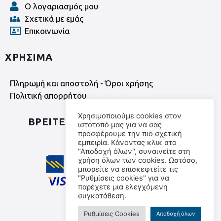
Ο λογαριασμός μου
Σχετικά με εμάς
Επικοινωνία
ΧΡΗΣΙΜΑ
Πληρωμή και αποστολή - Όροι χρήσης
Πολιτική απορρήτου
Χρησιμοποιούμε cookies στον
ΒΡΕΙΤΕ ΜΑΣ ΣΤΑ SOCIAL MEDIA
ιστότοπό μας για να σας
προσφέρουμε την πιο σχετική
εμπειρία. Κάνοντας κλικ στο
"Αποδοχή όλων", συναινείτε στη
χρήση όλων των cookies. Ωστόσο,
μπορείτε να επισκεφτείτε τις
"Ρυθμίσεις cookies" για να
παρέχετε μια ελεγχόμενη
συγκατάθεση.
©
2026
All rights reserved
Ρυθμίσεις Cookies
Αποδοχή όλων