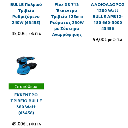
BULLE Παλμικό
Flex XS 713
ΑΛΟΙΦΑΔΟΡΟΣ
Τριβείο
Έκκεντρο
1200 Watt
Ρυθμιζόμενο
Τριβείο 125mm
BULLE ΑΡΒ12-
240W (63455)
Ρεύματος 230W
180 660-3000
με Σύστημα
43456
45,00
€
με Φ.Π.Α
Αναρρόφησης
99,00
€
με Φ.Π.Α
Σε απόθεμα
ΕΚΚΕΝΤΡΟ
ΤΡΙΒΕΙΟ BULLE
380 Watt
(63458)
49,00
€
με Φ.Π.Α