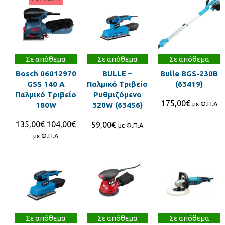
Σε απόθεμα
Σε απόθεμα
Σε απόθεμα
Bosch 06012970
BULLE –
Bulle BGS-230B
GSS 140 A
Παλμικό Τριβείο
(63419)
Παλμικό Tριβείο
Ρυθμιζόμενο
175,00
€
με Φ.Π.Α
180W
320W (63456)
135,00
€
104,00
€
59,00
€
με Φ.Π.Α
με Φ.Π.Α
Σε απόθεμα
Σε απόθεμα
Σε απόθεμα