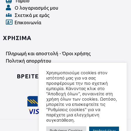
Ταμείο
Ο λογαριασμός μου
Σχετικά με εμάς
Επικοινωνία
ΧΡΗΣΙΜΑ
Πληρωμή και αποστολή - Όροι χρήσης
Πολιτική απορρήτου
Χρησιμοποιούμε cookies στον
ΒΡΕΙΤΕ ΜΑΣ ΣΤΑ SOCIAL MEDIA
ιστότοπό μας για να σας
προσφέρουμε την πιο σχετική
εμπειρία. Κάνοντας κλικ στο
"Αποδοχή όλων", συναινείτε στη
χρήση όλων των cookies. Ωστόσο,
μπορείτε να επισκεφτείτε τις
"Ρυθμίσεις cookies" για να
παρέχετε μια ελεγχόμενη
συγκατάθεση.
©
2026
All rights reserved
Ρυθμίσεις Cookies
Αποδοχή όλων