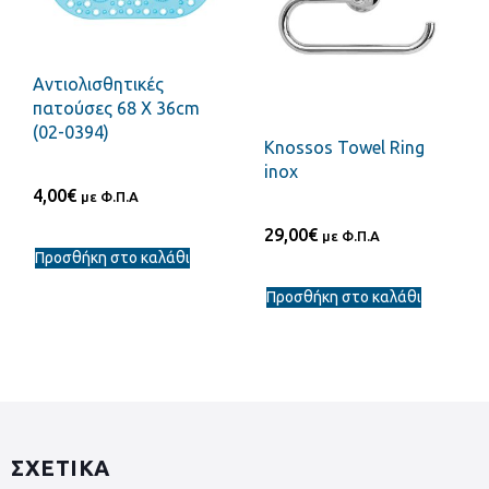
Αντιολισθητικές
πατούσες 68 X 36cm
(02-0394)
Knossos Towel Ring
inox
4,00
€
με Φ.Π.Α
29,00
€
με Φ.Π.Α
Προσθήκη στο καλάθι
Προσθήκη στο καλάθι
ΣΧΕΤΙΚΑ