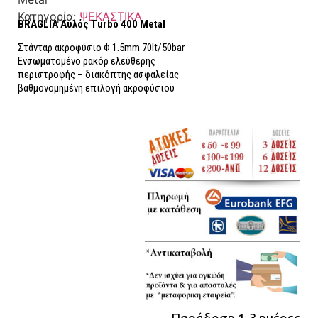
Κατηγορία:
ΨΕΚΑΣΤΙΚΑ
BRAGLIA Αυλός Turbo 400 Metal
Στάνταρ ακροφύσιο Φ 1.5mm 70lt/50bar
Ενσωματομένο ρακόρ ελεύθερης
περιστροφής – διακόπτης ασφαλείας
βαθμονομημένη επιλογή ακροφύσιου
Παράδοση 1-3 ημέρες