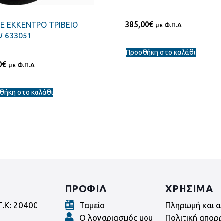
385,00
€
E ΕΚΚΕΝΤΡΟ ΤΡΙΒΕΙΟ
με Φ.Π.Α
 633051
Προσθήκη στο καλάθι
0
€
με Φ.Π.Α
θήκη στο καλάθι
ΠΡΟΦΙΛ
ΧΡΗΣΙΜΑ
Τ.Κ: 20400
Ταμείο
Πληρωμή και α
Ο λογαριασμός μου
Πολιτική απορ