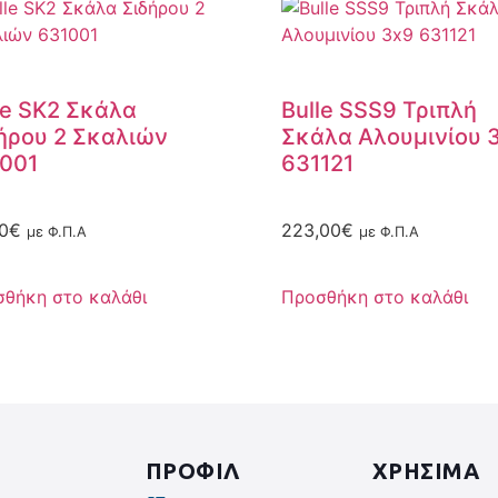
le SK2 Σκάλα
Bulle SSS9 Τριπλή
ήρου 2 Σκαλιών
Σκάλα Αλουμινίου 
001
631121
0
€
223,00
€
με Φ.Π.Α
με Φ.Π.Α
θήκη στο καλάθι
Προσθήκη στο καλάθι
ΠΡΟΦΙΛ
ΧΡΗΣΙΜΑ