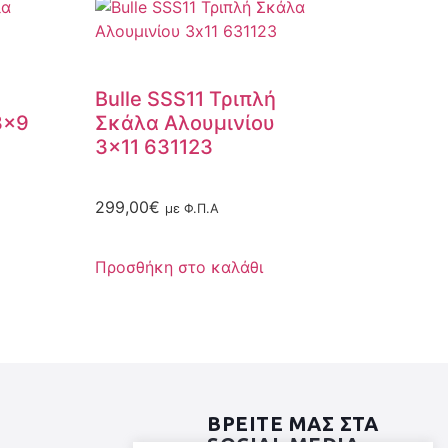
Bulle SSS11 Τριπλή
3×9
Σκάλα Αλουμινίου
3×11 631123
299,00
€
με Φ.Π.Α
Προσθήκη στο καλάθι
ΒΡΕΙΤΕ ΜΑΣ ΣΤΑ
SOCIAL MEDIA