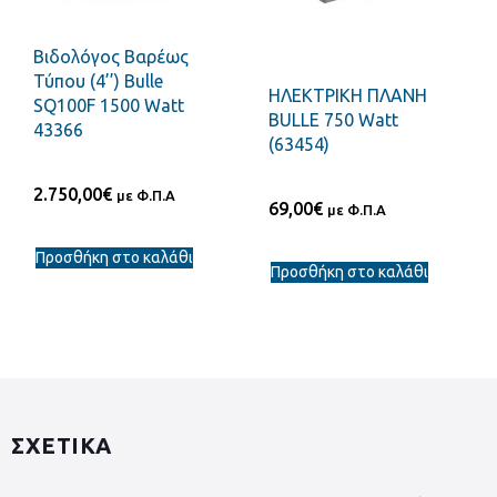
Βιδολόγος Βαρέως
Τύπου (4’’) Bulle
ΗΛΕΚΤΡΙΚΗ ΠΛΑΝΗ
SQ100F 1500 Watt
BULLE 750 Watt
43366
(63454)
2.750,00
€
με Φ.Π.Α
69,00
€
με Φ.Π.Α
Προσθήκη στο καλάθι
Προσθήκη στο καλάθι
ΣΧΕΤΙΚΑ