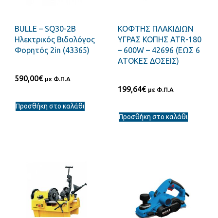
BULLE – SQ30-2B
ΚΟΦΤΗΣ ΠΛΑΚΙΔΙΩΝ
Ηλεκτρικός Βιδολόγος
ΥΓΡΑΣ ΚΟΠΗΣ ΑΤR-180
Φορητός 2in (43365)
– 600W – 42696 (ΕΩΣ 6
ΑΤΟΚΕΣ ΔΟΣΕΙΣ)
590,00
€
με Φ.Π.Α
199,64
€
με Φ.Π.Α
Προσθήκη στο καλάθι
Προσθήκη στο καλάθι