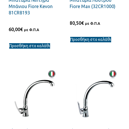
Μπάνιου Fiore Kevon
Fiore Max (32CR1000)
81CR8193
80,50
€
με Φ.Π.Α
60,00
€
με Φ.Π.Α
Προσθήκη στο καλάθι
Προσθήκη στο καλάθι