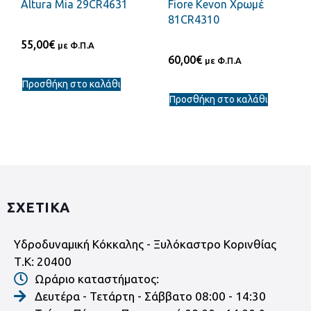
Altura Mia 29CR4631
Fiore Kevon Χρωμέ
81CR4310
55,00
€
με Φ.Π.Α
60,00
€
με Φ.Π.Α
Προσθήκη στο καλάθι
Προσθήκη στο καλάθι
ΣΧΕΤΙΚΑ
Υδροδυναμική Κόκκαλης - Ξυλόκαστρο Κορινθίας
Τ.Κ: 20400
Ωράριο καταστήματος:
Δευτέρα - Τετάρτη - Σάββατο 08:00 - 14:30