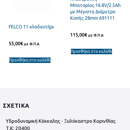
Μπαταρίας 16.8V/2.5Ah
με Μέγιστη Διάμετρο
Κοπής 28mm 691111
FELCO 11 κλαδευτήρι
115,00
€
με Φ.Π.Α
55,00
€
με Φ.Π.Α
Προσθήκη στο καλάθι
Προσθήκη στο καλάθι
ΣΧΕΤΙΚΑ
Υδροδυναμική Κόκκαλης - Ξυλόκαστρο Κορινθίας
Τ.Κ: 20400