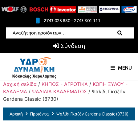
2743 025 880 - 2743 301 111
Σύνδεση
MENU
Αρχική σελίδα
/
ΚΗΠΟΣ - ΑΓΡΟΤΙΚΑ
/
ΚΟΠΗ ΞΥΛΟΥ -
ΚΛΑΔΕΜΑ
/
ΨΑΛΙΔΙΑ ΚΛΑΔΕΜΑΤΟΣ
/ Ψαλίδι Γκαζόν
Gardena Classic (8730)
Αρχική
Προϊόντα
Ψαλίδι Γκαζόν Gardena Classic (8730)