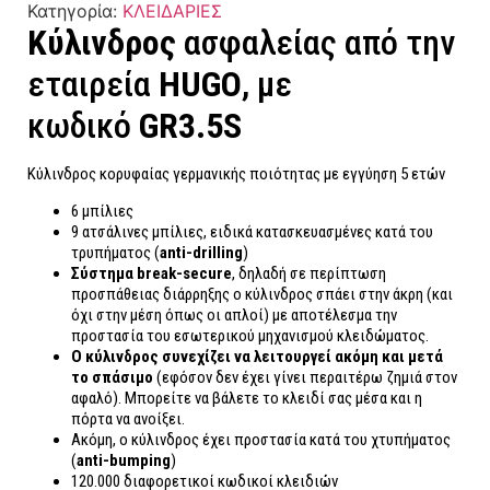
Κατηγορία:
ΚΛΕΙΔΑΡΙΕΣ
Κύλινδρος
ασφαλείας από την
εταιρεία
HUGO
, με
κωδικό
GR3.5S
Κύλινδρος κορυφαίας γερμανικής ποιότητας με εγγύηση 5 ετών
6 μπίλιες
9 ατσάλινες μπίλιες, ειδικά κατασκευασμένες κατά του
τρυπήματος (
anti-drilling
)
Σύστημα break-secure
, δηλαδή σε περίπτωση
προσπάθειας διάρρηξης ο κύλινδρος σπάει στην άκρη (και
όχι στην μέση όπως οι απλοί) με αποτέλεσμα την
προστασία του εσωτερικού μηχανισμού κλειδώματος.
Ο κύλινδρος συνεχίζει να λειτουργεί ακόμη και μετά
το σπάσιμο
(εφόσον δεν έχει γίνει περαιτέρω ζημιά στον
αφαλό). Μπορείτε να βάλετε το κλειδί σας μέσα και η
πόρτα να ανοίξει.
Ακόμη, ο κύλινδρος έχει προστασία κατά του χτυπήματος
(
anti-bumping
)
120.000 διαφορετικοί κωδικοί κλειδιών