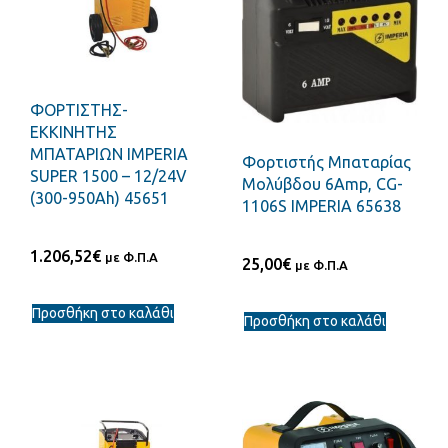
ΦΟΡΤΙΣΤΗΣ-
ΕΚΚΙΝΗΤΗΣ
ΜΠΑΤΑΡΙΩΝ IMPERIA
Φορτιστής Μπαταρίας
SUPER 1500 – 12/24V
Μολύβδου 6Amp, CG-
(300-950Ah) 45651
1106S IMPERIA 65638
1.206,52
€
με Φ.Π.Α
25,00
€
με Φ.Π.Α
Προσθήκη στο καλάθι
Προσθήκη στο καλάθι