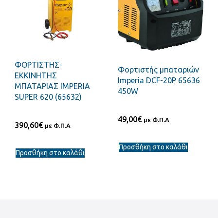
ΦΟΡΤΙΣΤΗΣ-
Φορτιστής μπαταριών
ΕΚΚΙΝΗΤΗΣ
Imperia DCF-20P 65636
ΜΠΑΤΑΡΙΑΣ IMPERIA
450W
SUPER 620 (65632)
49,00
€
με Φ.Π.Α
390,60
€
με Φ.Π.Α
Προσθήκη στο καλάθι
Προσθήκη στο καλάθι