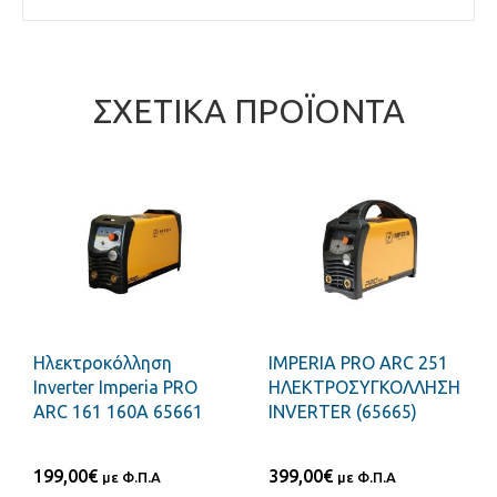
ΣΧΕΤΙΚΆ ΠΡΟΪΌΝΤΑ
Ηλεκτροκόλληση
IMPERIA PRO ARC 251
Inverter Imperia PRO
ΗΛΕΚΤΡΟΣΥΓΚΟΛΛΗΣΗ
ARC 161 160A 65661
INVERTER (65665)
199,00
€
399,00
€
με Φ.Π.Α
με Φ.Π.Α