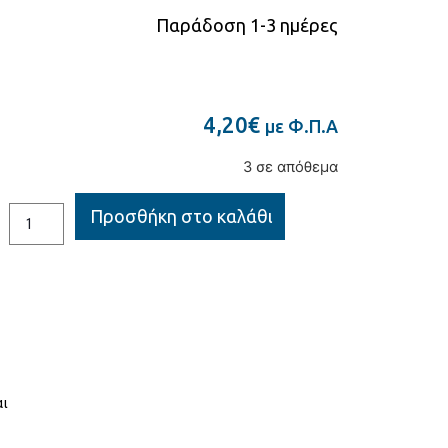
Παράδοση 1-3 ημέρες
4,20
€
με Φ.Π.Α
3 σε απόθεμα
Προσθήκη στο καλάθι
ι
αι