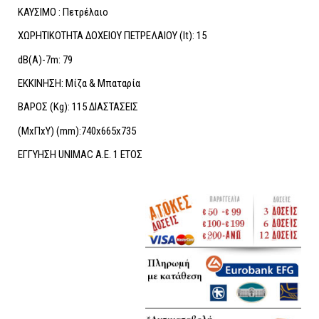
ΚΑΥΣΙΜΟ : Πετρέλαιο
ΧΩΡΗΤΙΚΟΤΗΤΑ ΔΟΧΕΙΟΥ ΠΕΤΡΕΛΑΙΟΥ (lt): 15
dB(A)-7m: 79
EKΚΙΝΗΣΗ: Μίζα & Μπαταρία
ΒΑΡΟΣ (Kg): 115 ΔΙΑΣΤΑΣΕΙΣ
(ΜxΠxY) (mm):740x665x735
ΕΓΓΥΗΣΗ UNIMAC A.E. 1 ΕΤΟΣ