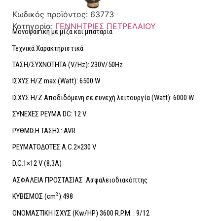
Κωδικός προϊόντος:
63773
Κατηγορία:
ΓΕΝΝΗΤΡΙΕΣ ΠΕΤΡΕΛΑΙΟΥ
Μονοφασική με μίζα και μπαταρία
Τεχνικά Χαρακτηριστικά
ΤΑΣΗ/ΣΥΧΝΟΤΗΤΑ (V/Hz): 230V/50Hz
ΙΣΧΥΣ Η/Ζ max (Watt): 6500 W
ΙΣΧΥΣ H/Ζ Αποδιδόμενη σε συνεχή λειτουργία (Watt): 6000 W
ΣΥΝΕΧΕΣ ΡΕΥΜΑ DC: 12 V
ΡΥΘΜΙΣΗ ΤΑΣΗΣ: AVR
ΡΕΥΜΑΤΟΔΟΤΕΣ A.C.2×230 V
D.C.1×12 V (8,3A)
ΑΣΦΑΛΕΙΑ ΠΡΟΣΤΑΣΙΑΣ :Ασφαλειοδιακόπτης
3
ΚΥΒΙΣΜΟΣ (cm
):498
ΟΝΟΜΑΣΤΙΚΗ ΙΣΧΥΣ (Kw/HP) 3600 R.P.M. : 9/12