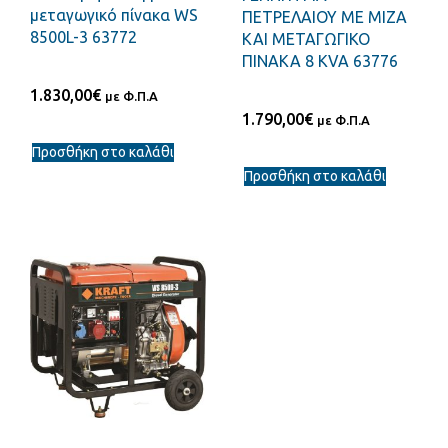
μεταγωγικό πίνακα WS
ΠΕΤΡΕΛΑΙΟΥ ΜΕ ΜΙΖΑ
8500L-3 63772
ΚΑΙ ΜΕΤΑΓΩΓΙΚΟ
ΠΙΝΑΚΑ 8 ΚVA 63776
1.830,00
€
με Φ.Π.Α
1.790,00
€
με Φ.Π.Α
Προσθήκη στο καλάθι
Προσθήκη στο καλάθι