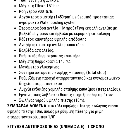
Tάση 380V ( 3 φασικό ).
Μέγιστη Πίεση 150 bar.
Ροή νερού 900 ltr/h.
Αργόστροφο μοτέρ (1450rpm) με θερμικό προστασίας –
υγρόψυκτο Water cooling system.
Στροφαλοφόρα αντλία – Μπρούτζινη κεφαλή αντλίας με
βαλβίδα by-pass και έμβολα με κεραμική επικάλυψη.
Κάθετος καυστήρας υψηλής απόδοσης.
Ανεξάρτητο μοτέρ αντλίας-καυστήρα.
Βαλβίδα ασφαλείας.
Ρυθμιστής θερμοκρασίας καυστήρα.
Μέγιστη θερμοκρασία 140 °C.
Μανόμετρο γλυκερίνης.
Σύστημα αυτόματης έναρξης – παύσης (total stop).
Ρυθμιζόμενη παροχή απορρυπαντικού και ενσωματωμένο
δοχείο απορρυπαντικού.
Λυχνία ένδειξης χαμηλής στάθμης καυσίμου (πετρελαίου).
Εργονομικές λαβές και θέσεις στήριξης εξαρτημάτων.
Σωλήνας νερού υψηλής πίεσης (10m).
ΣΥΜΠΑΡΑΔΙΔΟΜΕΝΑ
: πιστόλι υψηλής πίεσης, σωλήνας νερού
υψηλής πίεσης 10m, αυλός με ρύθμιση πίεσης για ρίψη
απορρυπαντικού, μπεκ 1/8″
ΕΓΓΥΗΣΗ ΑΝΤΙΠΡΟΣΩΠΕΙΑΣ (UNIMAC A.E) : 1 ΧΡΟΝΟ