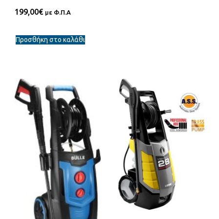
199,00
€
με Φ.Π.Α
Προσθήκη στο καλάθι