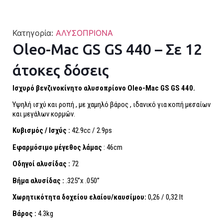
Κατηγορία:
ΑΛΥΣΟΠΡΙΟΝΑ
Oleo-Mac GS GS 440 – Σε 12
άτοκες δόσεις
Ισχυρό βενζινοκίνητο αλυσοπρίονο Oleo-Mac GS GS 440.
Υψηλή ισχύ και ροπή , με χαμηλό βάρος , ιδανικό για κοπή μεσαίων
και μεγάλων κορμών.
Κυβισμός / Ισχύς :
42.9cc / 2.9ps
Εφαρμόσιμο μέγεθος λάμας
: 46cm
Οδηγοί αλυσίδας :
72
Βήμα αλυσίδας :
.325”x .050”
Χωρητικότητα δοχείου ελαίου/καυσίμου:
0,26 / 0,32 lt
Βάρος :
4.3kg