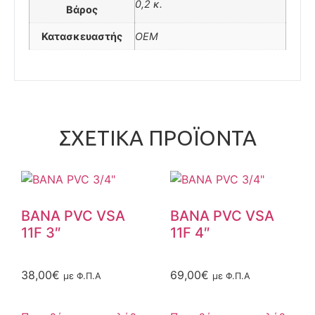
0,2 κ.
Βάρος
Κατασκευαστής
OEM
ΣΧΕΤΙΚΆ ΠΡΟΪΌΝΤΑ
ΒΑΝΑ PVC VSA
ΒΑΝΑ PVC VSA
11F 3″
11F 4″
38,00
€
69,00
€
με Φ.Π.Α
με Φ.Π.Α