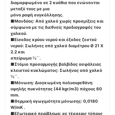
διαμορφωμένο σε 2 κυάθια που ενώνονται
μεταξύ τους με μια
μόνο ραφή συγκόλλησης.
■Μανδύας: Από χαλκό χωρίς προσμίξεις και
σύμφωνα με τις διεθνείς προδιαγραφές του
χαλκού.
■Είσοδος κρύου νερού και έξοδος ζεστού
νερού: Σωλήνες από χαλκό διαμέτρου Ø 21 Χ
2.2 και
σπείρωμα ½΄΄.
■Στόμιο προσαρμογής βαλβίδας ασφάλειας
κλειστού κυκλώματος: Σωλήνας από χαλκό
½΄΄.
■Μόνωση: Διογκωμένη πολυουρεθάνη
υψηλής πυκνότητας (44 kgr/m3) πάχους 60
mm.
■Θερμική αγωγιμότητα μόνωσης: 0,0180
W/mK .
■Εξωτερικό περίβλημα: σε τέσσερις τύπους