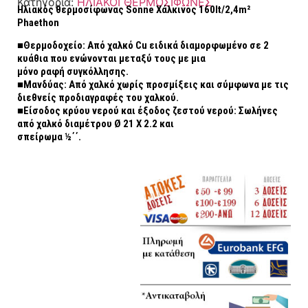
Κατηγορία:
ΗΛΙΑΚΟΙ ΘΕΡΜΟΣΙΦΩΝΕΣ
Ηλιακός θερμοσίφωνας Sonne Χάλκινος 160lt/2,4m²
Phaethon
■Θερμοδοχείο: Από χαλκό Cu ειδικά διαμορφωμένο σε 2
κυάθια που ενώνονται μεταξύ τους με μια
μόνο ραφή συγκόλλησης.
■Μανδύας: Από χαλκό χωρίς προσμίξεις και σύμφωνα με τις
διεθνείς προδιαγραφές του χαλκού.
■Είσοδος κρύου νερού και έξοδος ζεστού νερού: Σωλήνες
από χαλκό διαμέτρου Ø 21 Χ 2.2 και
σπείρωμα ½΄΄.