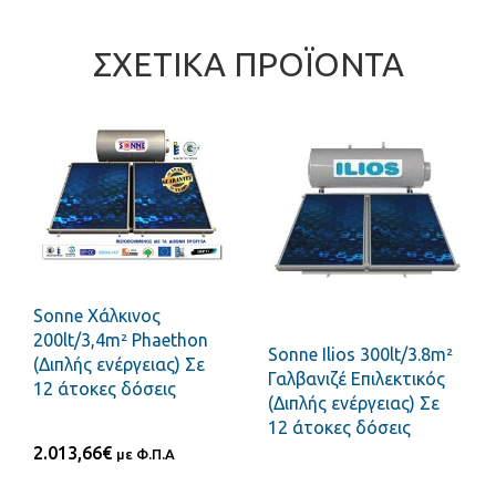
ΣΧΕΤΙΚΆ ΠΡΟΪΌΝΤΑ
Sonne Χάλκινος
200lt/3,4m² Phaethon
Sonne Ilios 300lt/3.8m²
(Διπλής ενέργειας) Σε
Γαλβανιζέ Επιλεκτικός
12 άτοκες δόσεις
(Διπλής ενέργειας) Σε
12 άτοκες δόσεις
2.013,66
€
με Φ.Π.Α