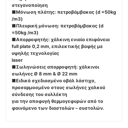
στεγανοποίηση
■Μόνωση πλάτης: πετροβάμβακας (d =50kg
/m3)
■Πλευρική μόνωση: πετροβάμβακας (d
=50kg /m3)
■Απορροφητής: χάλκινη ενιαία επιφάνεια
full plate 0,2 mm, επιλεκτικής βαφής με
υψηλής τεχνολογίας
laser
■Σωληνώσεις απορροφητή: χάλκινοι
σωλήνες Ø 8 mm & Ø 22 mm
■Ειδικά σχεδιασμένο οβάλ λάστιχο,
προσαρμοσμένο στους σωλήνες χαλκού
σύνδεσης του συλλέκτη
για την αποφυγή θερμογεφυρών από το
φαινόμενο των διαστολών – συστολών.