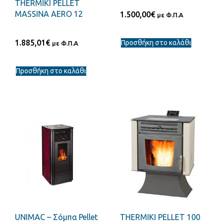
THERMIKI PELLET
MASSINA AERO 12
1.500,00
€
με Φ.Π.Α
1.885,01
€
Προσθήκη στο καλάθι
με Φ.Π.Α
Προσθήκη στο καλάθι
UNIMAC – Σόμπα Pellet
THERMIKI PELLET 100