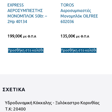
EXPRESS
TOROS
ΑΕΡΟΣΥΜΠΙΕΣΤΗΣ
Αεροσυμπιεστές
ΜΟΝΟΜΠΛΟΚ 50ltr. –
Μονομπλόκ OILFREE
2Hp 40134
602036
199,00
€
135,00
€
με Φ.Π.Α
με Φ.Π.Α
Προσθήκη στο καλάθι
Προσθήκη στο καλάθι
ΣΧΕΤΙΚΑ
Υδροδυναμική Κόκκαλης - Ξυλόκαστρο Κορινθίας
Τ.Κ: 20400