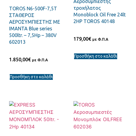
Αεροσυμπιεστής
τροχήλατος
TOROS Ν6-500F-7,5T
Monoblock Oil Free 24lt
ΣΤΑΘΕΡΟΣ
2HP TOROS 40148
ΑΕΡΟΣΥΜΠΙΕΣΤΗΣ ΜΕ
ΙΜΑΝΤΑ Blue series
500ltr. – 7,5Hp – 380V
179,00
€
με Φ.Π.Α
602013
Προσθήκη στο καλάθι
1.850,00
€
με Φ.Π.Α
Προσθήκη στο καλάθι