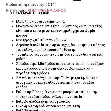
Κωδικός προϊόντος:
40141
Κατηγορία:
ΚΟΜΠΡΕΣΕΡ ΑΕΡΟΣ
ΤΕΧΝΙΚΑ ΧΑΡΑΚΤΗΡΙΣΤΙΚΑ:
Ελαιολίπαντος αεροσυμπιεστής.
Μονομπλόκ αεροσυμπιεστής – κινητήρας και συμπιεστής
είναι κατασκευασμένοι και συναρμολογημένοι ώς μία
μονάδα.
Κινητήρας: 2,0 (ΗΡ) ίππων (1,5 kW)
Αεροφυλάκιο 24 ltr. υψηλής αντοχής, δοκιμασμέμο σε όλους
τους ελέγχους της Ευρωπαϊκής Ένωσης.
Τροχήλατος αεροσυμπιεστής με δύο εμπρόσθιες σταθερές
ρόδες.
2 εξόδοι αέρα. Μία έξοδος αέρα απο αυτόματη πρίζα αέρος
και μία έξοδος απο βάνα με φρεζόβιδα ( κλασσική –
παραδοσιακή έξοδος).
2 Μανόμετρα ελέγχου πίεσης. Το ένα μετρά την πίεση του
αεροφυλακίου και το άλλο μετρά την πίεση του αέρα
εξόδου.
Ρυθμιστής Πίεσης. Ο χειριστής μπορεί να ρυθμίσει την
πίεση του αέρα εξόδου ανάλογα την εργασία.
Βαλβίδα αφυδάτωσης αεροφυλακίου.
Εύκολή αλλαγή λαδιών του αεροσυμπιεστή.
Βαλβίδα ασφαλείας.