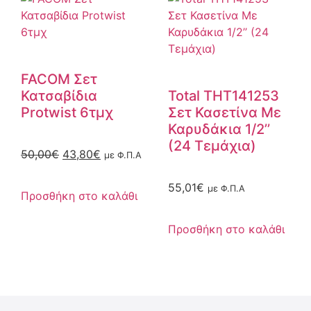
FACOM Σετ
Κατσαβίδια
Total THT141253
Protwist 6τμχ
Σετ Κασετίνα Με
Καρυδάκια 1/2’’
(24 Τεμάχια)
50,00
€
43,80
€
με Φ.Π.Α
55,01
€
με Φ.Π.Α
Προσθήκη στο καλάθι
Προσθήκη στο καλάθι