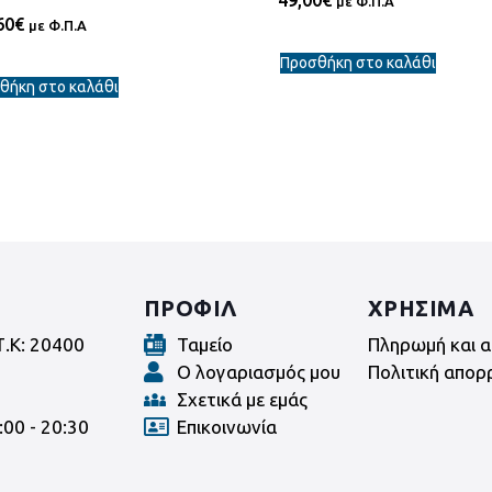
με Φ.Π.Α
60
€
με Φ.Π.Α
Προσθήκη στο καλάθι
θήκη στο καλάθι
ΠΡΟΦΙΛ
ΧΡΗΣΙΜΑ
Τ.Κ: 20400
Ταμείο
Πληρωμή και α
Ο λογαριασμός μου
Πολιτική απορ
Σχετικά με εμάς
:00 - 20:30
Επικοινωνία